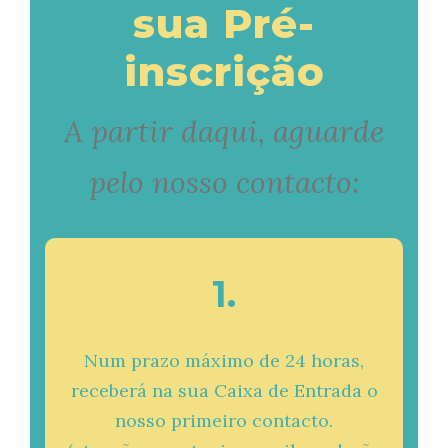
sua Pré-
inscrição
A partir daqui, aguarde
pelo nosso contacto:
1.
Num prazo máximo de 24 horas,
receberá na sua Caixa de Entrada o
nosso primeiro contacto.